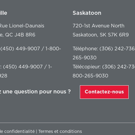
lle
Saskatoon
ue Lionel-Daunais
720-1st Avenue North
le, QC J4B 8R6
Saskatoon, SK S7K 6R9
 (450) 449-9007 / 1-800-
Téléphone: (306) 242-736
265-9030
r: (450) 449-9007 / 1-
Télécopieur: (306) 242-73
928
800-265-9030
 une question pour nous ?
Contactez-nous
de confidentialité
|
Termes et conditions