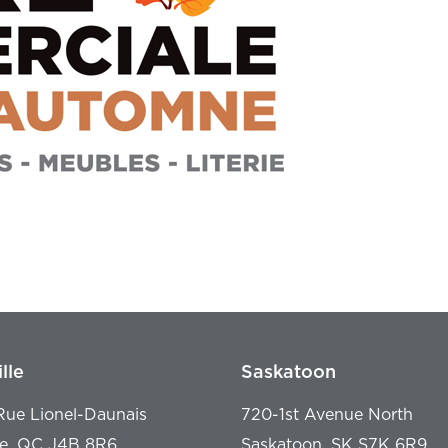
lle
Saskatoon
ue Lionel-Daunais
720-1st Avenue North
le, QC J4B 8R6
Saskatoon, SK S7K 6R9