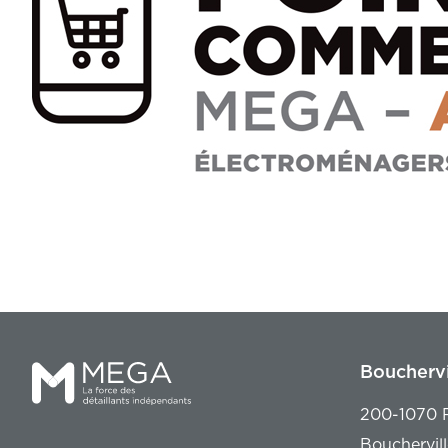
Bouchervi
200-1070 R
Bouchervil