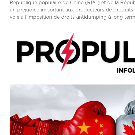
République populaire de Chine (RPC) et de la Répub
un préjudice important aux producteurs de produits si
voie à l’imposition de droits antidumping à long terme